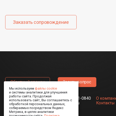
Заказать сопровождение
Обратный звонок
Задать вопрос
Мы используем
файлы cookie
и системы аналитики для улучшения
работы сайта. Продолжая
191014, Санкт-Петербург,
8-800-511-0840
О компан
использовать сайт, Вы соглашаетесь с
Лиговский пр., д. 13-15
ao@obit.ru
Контакты
обработкой персональных данных,
собираемых посредством Яндекс
Метрика, в целях аналитики
посещаемости сайта,
Политика