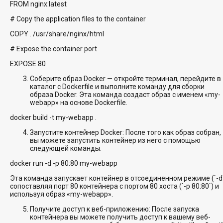
FROM nginx:latest
# Copy the application files to the container
COPY . /usr/share/nginx/html
# Expose the container port
EXPOSE 80
Соберите образ Docker — откройте терминал, перейдите в
каталог с Dockerfile и выполните команду для сборки
образа Docker. Эта команда создаст образ с именем «my-
webapp» на основе Dockerfile.
docker build -t my-webapp .
Запустите контейнер Docker: После того как образ собран,
вы можете запустить контейнер из него с помощью
следующей команды.
docker run -d -p 80:80 my-webapp
Эта команда запускает контейнер в отсоединенном режиме (`-d`
сопоставляя порт 80 контейнера с портом 80 хоста (`-p 80:80`) и
используя образ «my-webapp».
Получите доступ к веб-приложению: После запуска
контейнера вы можете получить доступ к вашему веб-