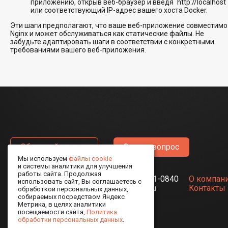
приложению, открыв веб-браузер и введя `http://localhost`
или соответствующий IP-адрес вашего хоста Docker.
Эти шаги предполагают, что ваше веб-приложение совместимо
Nginx и может обслуживаться как статические файлы. Не
забудьте адаптировать шаги в соответствии с конкретными
требованиями вашего веб-приложения.
Обратный звонок
Задать вопрос
Мы используем
файлы cookie
и системы аналитики для улучшения
работы сайта. Продолжая
191014, Санкт-Петербург,
8-800-511-0840
О компан
использовать сайт, Вы соглашаетесь с
Лиговский пр., д. 13-15
ao@obit.ru
Контакты
обработкой персональных данных,
собираемых посредством Яндекс
Метрика, в целях аналитики
посещаемости сайта,
Политика
обработки персональных данных
.