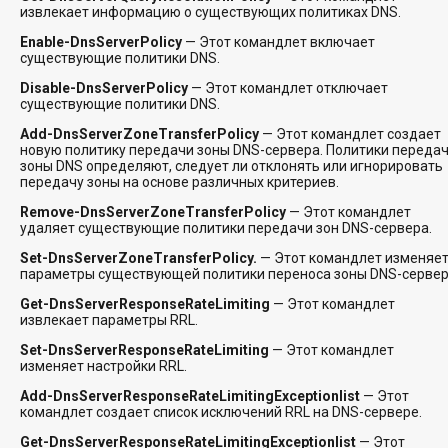
извлекает информацию о существующих политиках DNS.
Enable-DnsServerPolicy
— Этот командлет включает
существующие политики DNS.
Disable-DnsServerPolicy
— Этот командлет отключает
существующие политики DNS.
Add-DnsServerZoneTransferPolicy
— Этот командлет создает
новую политику передачи зоны DNS-сервера. Политики переда
зоны DNS определяют, следует ли отклонять или игнорировать
передачу зоны на основе различных критериев.
Remove-DnsServerZoneTransferPolicy
— Этот командлет
удаляет существующие политики передачи зон DNS-сервера.
Set-DnsServerZoneTransferPolicy.
— Этот командлет изменяе
параметры существующей политики переноса зоны DNS-сервер
Get-DnsServerResponseRateLimiting
— Этот командлет
извлекает параметры RRL.
Set-DnsServerResponseRateLimiting
— Этот командлет
изменяет настройки RRL.
Add-DnsServerResponseRateLimitingExceptionlist
— Этот
командлет создает список исключений RRL на DNS-сервере.
Get-DnsServerResponseRateLimitingExceptionlist
— Этот