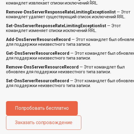
командлет извлекает списки исключений RRL.
Remove-DnsServerResponseRateLimitingExceptionlist
— Этот
командлет удаляет существующий список исключений RRL.
Set-DnsServerResponseRateLimitingExceptionlist
— Этот
командлет изменяет списки исключений RRL.
Add-DnsServerResourceRecord
— Этот командлет был обновл
для поддержки неизвестного типа записи.
Get-DnsServerResourceRecord
— Этот командлет был обновле
для поддержки неизвестного типа записи.
Remove-DnsServerResourceRecord
— Этот командлет был
обновлен для поддержки неизвестного типа записи.
Set-DnsServerResourceRecord
— Этот командлет был обновле
для поддержки неизвестного типа записи.
Попробовать бесплатно
Заказать сопровождение