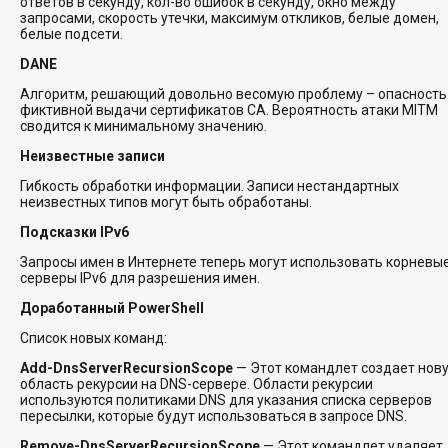
ответов в секунду, кол-во ошибок в секунду, окно между
запросами, скорость утечки, максимум откликов, белые домен,
белые подсети.
DANE
Алгоритм, решающий довольно весомую проблему – опасность
фиктивной выдачи сертификатов CA. Вероятность атаки MITM
сводится к минимальному значению.
Неизвестные записи
Гибкость обработки информации. Записи нестандартных
неизвестных типов могут быть обработаны.
Подсказки IPv6
Запросы имен в Интернете теперь могут использовать корневы
серверы IPv6 для разрешения имен.
Доработанный PowerShell
Список новых команд:
Add-DnsServerRecursionScope
— Этот командлет создает нов
область рекурсии на DNS-сервере. Области рекурсии
используются политиками DNS для указания списка серверов
пересылки, которые будут использоваться в запросе DNS.
Remove-DnsServerRecursionScope
— Этот командлет удаляет