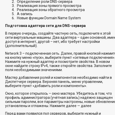
Определение роли DNS-сервера
Реализация зоны прямого просмотра
Реализация зоны обратного просмотра
А-запись
Новые функции Domain Name System
Подготовка адаптера сети для DNS-сервера
В первую очередь, создайте частную сеть, подключите к этой
сети виртуальные машины. Два адаптера – один основной, име
доступ в интернет, другой – нет, ибо требует настройки
(дополнительный).
Network 3 – подключенная сеть. Далее, правой кнопкой нажмит
на кнопку меню «пуск», выберите пункт «сетевые подключения»
Нажмите на нужный адаптер и посмотрите свойства. В новом
окне найдите строку IPv4, также откройте свойства. Заполните
поля необходимыми значениями.
Мастер добавления ролей и компонентов необходимо найти в
Диспетчере сервера. Верхняя панель, меню управлении,
выберите пункт «добавить роли и компоненты».
Окно, которое открылось – окно мастера. Убедитесь в том, что
профиль администратора (учётная запись) надёжно защищен
сильным паролем, все параметры настроены, новые обновлени
установлены и отлажены. Нажмите далее — далее
Перед вами появился пул серверов, выберите нужный и