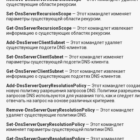
существующие области рекурсии.
Set-DnsServerRecursionScope
— Этот командлет изменяет
параметры существующей области рекурсии.
Get-DnsServerRecursionScope
— Этот командлет извлекает
информацию о существующих областях рекурсии.
Add-DnsServerClientSubnet
— Этот командлет удаляет
существующие подсети DNS-клиентов.
Set-DnsServerClientSubnet
— Этот командлет изменяет
параметры существующей подсети DNS-клиента.
Get-DnsServerClientSubnet
— Этот командлет извлекает
информацию о существующих подсетях DNS-клиентов.
Add-DnsServerQueryResolutionPolicy
— Этот командлет созда
новую политику разрешения запросов DNS. Политики разрешен
запросов DNS используются для указания того, как и следует ли
отвечать на запрос на основе различных критериев.
Remove-DnsServerQueryResolutionPolicy
— Этот командлет
удаляет существующие политики DNS.
Set-DnsServerQueryResolutionPolicy
— Этот командлет
изменяет параметры существующей политики DNS.
Get-DnsServerQueryResolutionPolicy
— Этот командлет