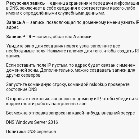
Ресурсная запись
— единица хранения и передачи информаци
в DNS, заключает в себе сведения о соответствии какого-либо
имени с определёнными служебными данными.
Запись A
— запись, позволяющая по доменному имени узнать IP
адрес.
Запись PTR
— запись, обратная A записи.
Увидите окно для создания нового узла, заполните все
необходимые поля. Нажмите галочку для того, чтобы создать R
запись.
Если оставить поле IP пустым, то адрес будет связан с именем
доменной зоны. Дополнительно, можно создавать записи для
других серверов.
Запустите командную строку, командой nslookup проверьте
состояние DNS
Отправьте несколько запросов по домену и IP, чтобы убедиться 
корректности работы настроенных зон.
Возможна отправка запроса на какой-нибудь внешний ресурс:
DNS Windows Server 2016
Политика DNS-серверов