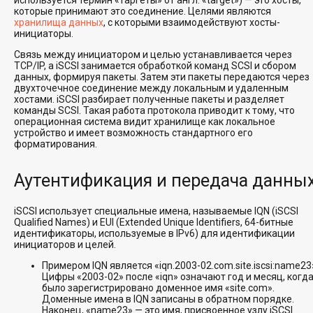
используется термин «таргеты» от англ. «target») — это хосты,
которые принимают это соединение. Целями являются
хранилища данных
, с которыми взаимодействуют хосты-
инициаторы.
Связь между инициатором и целью устанавливается через
TCP/IP, а iSCSI занимается обработкой команд SCSI и сбором
данных, формируя пакеты. Затем эти пакеты передаются через
двухточечное соединение между локальным и удаленным
хостами. iSCSI разбирает полученные пакеты и разделяет
команды SCSI. Такая работа протокола приводит к тому, что
операционная система видит хранилище как локальное
устройство и имеет возможность стандартного его
форматирования.
Аутентификация и передача данны
iSCSI использует специальные имена, называемые IQN (iSCSI
Qualified Names) и EUI (Extended Unique Identifiers, 64-битные
идентификаторы, используемые в IPv6) для идентификации
инициаторов и целей.
Примером IQN является «iqn.2003-02.com.site.iscsi:name23
Цифры «2003-02» после «iqn» означают год и месяц, когд
было зарегистрировано доменное имя «site.com».
Доменные имена в IQN записаны в обратном порядке.
Наконец, «name23» — это имя, присвоенное узлу iSCSI.