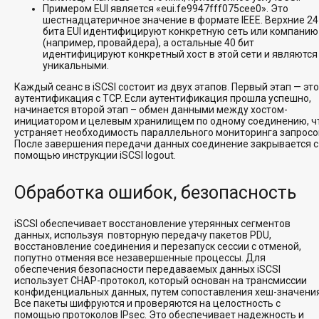
Примером EUI является «eui.fe9947fff075cee0». Это
шестнадцатеричное значение в формате IEEE. Верхние 24
бита EUI идентифицируют конкретную сеть или компанию
(например, провайдера), а остальные 40 бит
идентифицируют конкретный хост в этой сети и являются
уникальными.
Каждый сеанс в iSCSI состоит из двух этапов. Первый этап — это
аутентификация с TCP. Если аутентификация прошла успешно,
начинается второй этап – обмен данными между хостом-
инициатором и целевым хранилищем по одному соединению, ч
устраняет необходимость параллельного мониторинга запросо
После завершения передачи данных соединение закрывается с
помощью инструкции iSCSI logout.
Обработка ошибок, безопасность
iSCSI обеспечивает восстановление утерянных сегментов
данных, используя повторную передачу пакетов PDU,
восстановление соединения и перезапуск сессии с отменой,
попутно отменяя все незавершенные процессы. Для
обеспечения безопасности передаваемых данных iSCSI
использует CHAP-протокол, который основан на трансмиссии
конфиденциальных данных, путем сопоставления хеш-значения
Все пакеты шифруются и проверяются на целостность с
помощью протоколов IPsec. Это обеспечивает надежность и