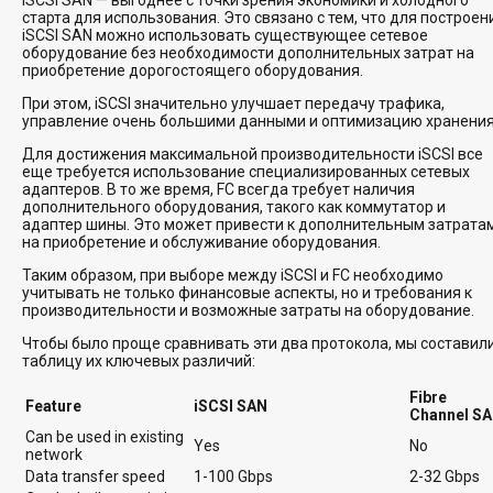
iSCSI SAN — выгоднее с точки зрения экономики и холодного
старта для использования. Это связано с тем, что для построен
iSCSI SAN можно использовать существующее сетевое
оборудование без необходимости дополнительных затрат на
приобретение дорогостоящего оборудования.
При этом, iSCSI значительно улучшает передачу трафика,
управление очень большими данными и оптимизацию хранения
Для достижения максимальной производительности iSCSI все
еще требуется использование специализированных сетевых
адаптеров. В то же время, FC всегда требует наличия
дополнительного оборудования, такого как коммутатор и
адаптер шины. Это может привести к дополнительным затрата
на приобретение и обслуживание оборудования.
Таким образом, при выборе между iSCSI и FC необходимо
учитывать не только финансовые аспекты, но и требования к
производительности и возможные затраты на оборудование.
Чтобы было проще сравнивать эти два протокола, мы составил
таблицу их ключевых различий:
Fibre
Feature
iSCSI SAN
Channel S
Can be used in existing
Yes
No
network
Data transfer speed
1-100 Gbps
2-32 Gbps