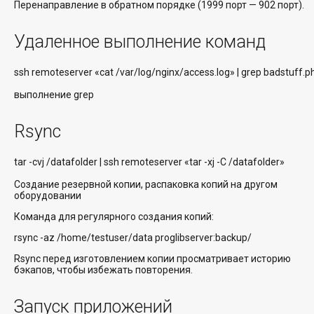
Перенаправление в обратном порядке (1999 порт — 902 порт).
Удаленное выполнение команд
ssh remoteserver «cat /var/log/nginx/access.log» | grep badstuff.p
выполнение grep
Rsync
tar -cvj /datafolder | ssh remoteserver «tar -xj -C /datafolder»
Создание резервной копии, распаковка копий на другом
оборудовании
Команда для регулярного создания копий:
rsync -az /home/testuser/data proglibserver:backup/
Rsync перед изготовлением копии просматривает историю
бэкапов, чтобы избежать повторения.
Запуск приложений