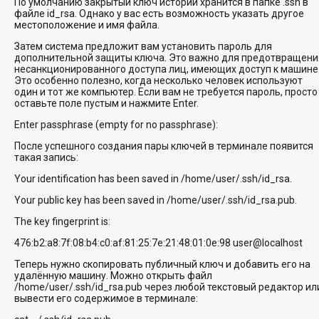
По умолчанию закрытый ключ истории хранится в папке .ssh в
файле id_rsa. Однако у вас есть возможность указать другое
местоположение и имя файла.
Затем система предложит вам установить пароль для
дополнительной защиты ключа. Это важно для предотвращени
несанкционированного доступа лиц, имеющих доступ к машине
Это особенно полезно, когда несколько человек используют
один и тот же компьютер. Если вам не требуется пароль, просто
оставьте поле пустым и нажмите Enter.
Enter passphrase (empty for no passphrase):
После успешного создания пары ключей в терминале появится
такая запись:
Your identification has been saved in /home/user/.ssh/id_rsa.
Your public key has been saved in /home/user/.ssh/id_rsa.pub.
The key fingerprint is:
476:b2:a8:7f:08:b4:c0:af:81:25:7e:21:48:01:0e:98 user@localhost
Теперь нужно скопировать публичный ключ и добавить его на
удалённую машину. Можно открыть файл
/home/user/.ssh/id_rsa.pub через любой текстовый редактор ил
вывести его содержимое в терминале: