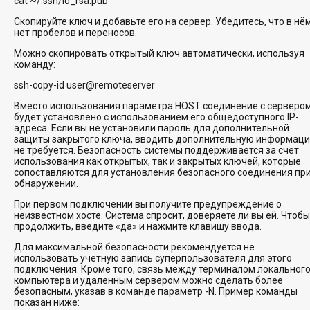
cat ~/.ssh/id_rsa.pub
Скопируйте ключ и добавьте его на сервер. Убедитесь, что в нё
нет пробелов и переносов.
Можно скопировать открытый ключ автоматически, используя
команду:
ssh-copy-id user@remoteserver
Вместо использования параметра HOST соединение с серверо
будет установлено с использованием его общедоступного IP-
адреса. Если вы не установили пароль для дополнительной
защиты закрытого ключа, вводить дополнительную информац
не требуется. Безопасность системы поддерживается за счет
использования как открытых, так и закрытых ключей, которые
сопоставляются для установления безопасного соединения пр
обнаружении.
При первом подключении вы получите предупреждение о
неизвестном хосте. Система спросит, доверяете ли вы ей. Чтобы
продолжить, введите «да» и нажмите клавишу ввода.
Для максимальной безопасности рекомендуется не
использовать учетную запись суперпользователя для этого
подключения. Кроме того, связь между терминалом локальног
компьютера и удаленным сервером можно сделать более
безопасным, указав в команде параметр -N. Пример команды
показан ниже: