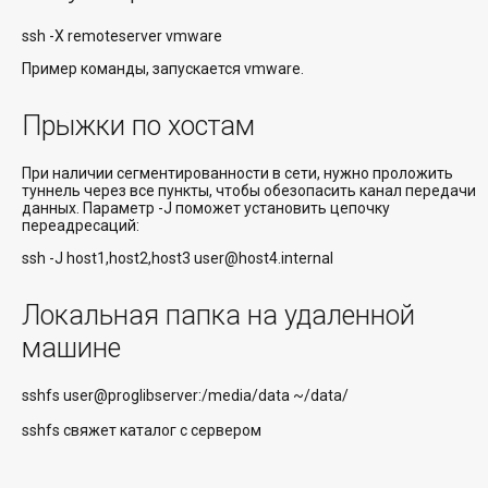
ssh -X remoteserver vmware
Пример команды, запускается vmware.
Прыжки по хостам
При наличии сегментированности в сети, нужно проложить
туннель через все пункты, чтобы обезопасить канал передачи
данных. Параметр -J поможет установить цепочку
переадресаций:
ssh -J host1,host2,host3 user@host4.internal
Локальная папка на удаленной
машине
sshfs user@proglibserver:/media/data ~/data/
sshfs свяжет каталог с сервером