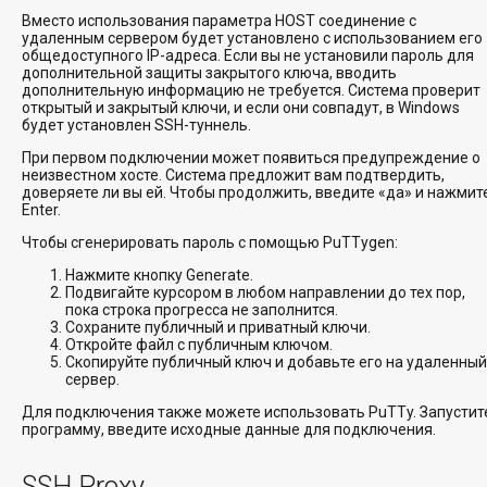
Вместо использования параметра HOST соединение с
удаленным сервером будет установлено с использованием его
общедоступного IP-адреса. Если вы не установили пароль для
дополнительной защиты закрытого ключа, вводить
дополнительную информацию не требуется. Система проверит
открытый и закрытый ключи, и если они совпадут, в Windows
будет установлен SSH-туннель.
При первом подключении может появиться предупреждение о
неизвестном хосте. Система предложит вам подтвердить,
доверяете ли вы ей. Чтобы продолжить, введите «да» и нажмит
Enter.
Чтобы сгенерировать пароль с помощью PuTTygen:
Нажмите кнопку Generate.
Подвигайте курсором в любом направлении до тех пор,
пока строка прогресса не заполнится.
Сохраните публичный и приватный ключи.
Откройте файл с публичным ключом.
Скопируйте публичный ключ и добавьте его на удаленный
сервер.
Для подключения также можете использовать PuTTy. Запустит
программу, введите исходные данные для подключения.
SSH Proxy