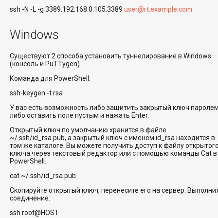
ssh -N -L -g 3389:192.168.0.105:3389
user@rt.example.com
Windows
Существуют 2 способа установить туннелирование в Windows
(консоль и PuTTygen).
Команда для PowerShell:
ssh-keygen -t rsa
У вас есть возможность либо защитить закрытый ключ паролем
либо оставить поле пустым и нажать Enter.
Открытый ключ по умолчанию хранится в файле
~/.ssh/id_rsa.pub, а закрытый ключ с именем id_rsa находится в
том же каталоге. Вы можете получить доступ к файлу открытог
ключа через текстовый редактор или с помощью команды Cat в
PowerShell.
cat ~/.ssh/id_rsa.pub
Скопируйте открытый ключ, перенесите его на сервер. Выполни
соединение:
ssh root@HOST